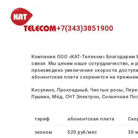
Перейти
к
+7(343)3851900
содержимому
Компания ООО «КАТ-Телеком» Благодарим 
связи. Мы ценим наше сотрудничество, и р
произведено увеличение скорости доступа
абонентская плата сохранится на прежнем
Косулино, Прохладный, Чистые росы, Перес
Пушкин, Мёд, СНТ Электрон, Солнечная По
тариф
абонентская плата
Ско
эконом
520 руб/мес
30 